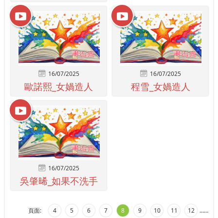
16/07/2025
16/07/2025
歐諾熙_女媧造人
程雪_女媧造人
16/07/2025
吳肇晞_如果不洗手
頁面:
4
5
6
7
8
9
10
11
12
…
…