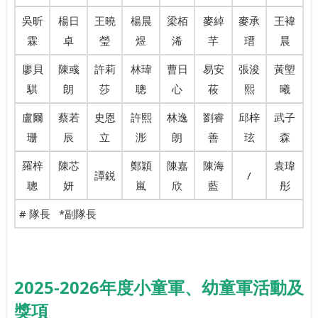
吳昕
楊日
王曉
楊晨
梁栢
麥綽
麥承
王褘
霖
卓
瑩
煜
浠
芊
瑨
晨
廖貝
陳彧
許莉
林瑋
曹日
易安
張浚
黃塱
騏
朗
莎
聰
心
莜
熙
曦
盧爾
蔡若
史恩
許熙
林逸
劉睿
邱梓
武子
珊
辰
立
浵
朗
善
玹
森
羅梓
陳芯
鄭穎
陳嘉
陳海
袁瑋
譚鋭
/
聰
妍
嵐
欣
藍
彤
# 隊長 *副隊長
2025-2026年度小童軍、幼童軍活動及
獎項