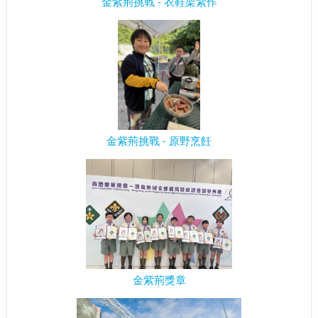
金紫荊挑戰 - 衣鞋架紮作
金紫荊挑戰 - 原野烹飪
金紫荊獎章