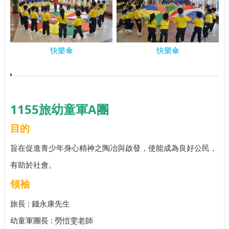
快樂傘
快樂傘
1155旅幼童軍A團
目的
旨在促進青少年身心精神之陶冶與啟發，使能成為良好公民，
有助於社會。
領袖
旅長 : 錢永康先生
幼童軍團長 : 勞愷雯老師