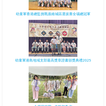
幼童軍香港總監挑戰盾維城區選拔賽全埸總冠軍
幼童軍港島地域支部最高獎章證書頒獎典禮2025