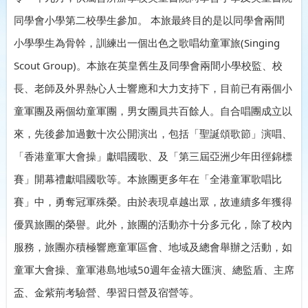
同學會小學第二校學生參加。 本旅最終目的是以同學會兩間
小學學生為骨幹，訓練出一個出色之歌唱幼童軍旅(Singing
Scout Group)。本旅在英皇舊生及同學會兩間小學校監、校
長、老師及外界熱心人士響應和大力支持下，目前已有兩個小
童軍團及兩個幼童軍團，男女團員共百餘人。自合唱團成立以
來，先後參加過數十次公開演出，包括「聖誕頌歌節」演唱、
「香港童軍大會操」獻唱國歌、及「第三屆亞洲少年田徑錦標
賽」開幕禮獻唱國歌等。本旅團更多年在「全港童軍歌唱比
賽」中，勇奪冠軍殊榮。由於表現卓越出眾，故連續多年獲得
優異旅團的榮譽。此外，旅團的活動亦十分多元化，除了校內
服務，旅團亦積極響應童軍區會、地域及總會舉辦之活動，如
童軍大會操、童軍港島地域50週年金禧大匯演、總監盾、主席
盃、金紫荊考驗營、學習日營及宿營等。