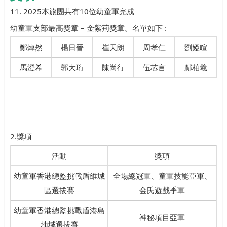
11. 2025本旅團共有10位幼童軍完成
幼童軍支部最高獎章 – 金紫荊獎章。名單如下 :
鄭焯然
楊日晉
崔天朗
周孝仁
劉婭暄
馬澄希
郭大珩
陳尚行
伍芯言
鄺柏羲
2.獎項
活動
獎項
幼童軍香港總監挑戰盾維城
全場總冠軍、童軍技能亞軍、
區選拔賽
金氏遊戲季軍
幼童軍香港總監挑戰盾港島
神秘項目亞軍
地域選拔賽