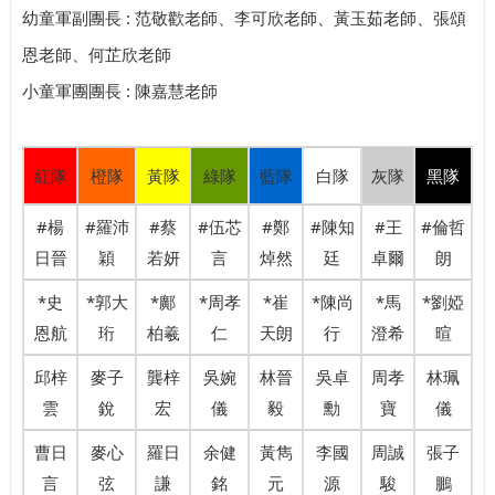
幼童軍副團長 : 范敬歡老師、李可欣老師、黃玉茹老師、張頌
恩老師、何芷欣老師
小童軍團團長 : 陳嘉慧老師
紅隊
橙隊
黃隊
綠隊
藍隊
白隊
灰隊
黑隊
#楊
#羅沛
#蔡
#伍芯
#鄭
#陳知
#王
#倫哲
日晉
穎
若妍
言
焯然
廷
卓爾
朗
*史
*郭大
*鄺
*周孝
*崔
*陳尚
*馬
*劉婭
恩航
珩
柏羲
仁
天朗
行
澄希
暄
邱梓
麥子
龔梓
吳婉
林晉
吳卓
周孝
林珮
雲
銳
宏
儀
毅
勳
寶
儀
曹日
麥心
羅日
余健
黃雋
李國
周誠
張子
言
弦
謙
銘
元
源
駿
鵬