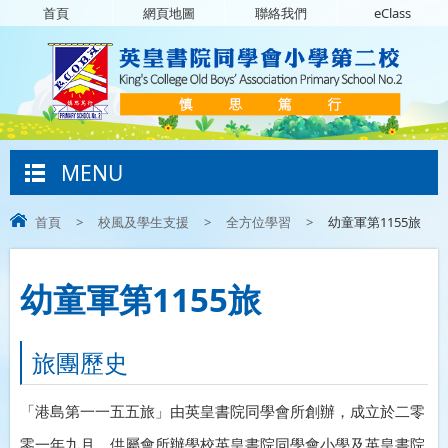
首頁
網頁地圖
聯絡我們
eClass
MENU
首頁
>
校風及學生支援
>
全方位學習
>
幼童軍第1155旅
幼童軍第1155旅
旅團歷史
「港島第一一五五旅」由英皇書院同學會所創辦，成立於二零
零一年九月，供屬會所辦學校英皇書院同學會小學及英皇書院