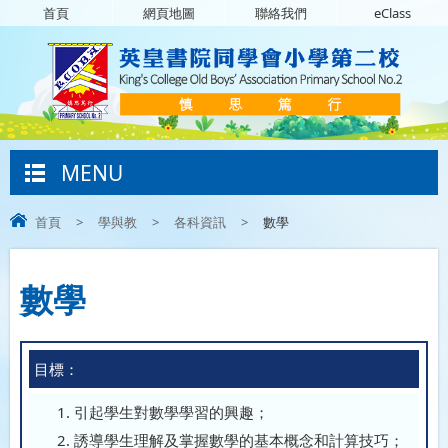
首頁
網頁地圖
聯絡我們
eClass
MENU
首頁
>
學與教
>
各科資訊
>
數學
數學
目標：
引起學生對數學學習的興趣；
誘導學生理解及掌握數學的基本概念和計算技巧；