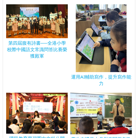
第四屆腹有詩書──全港小學
校際中國語文常識問答比賽榮
獲殿軍
運用AI輔助寫作，提升寫作能
力