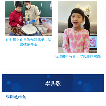
在中華文化日製作龍鬚糖，認
識傳統美食
演繹書中故事，展現說話潛能
學與教
學與教特色