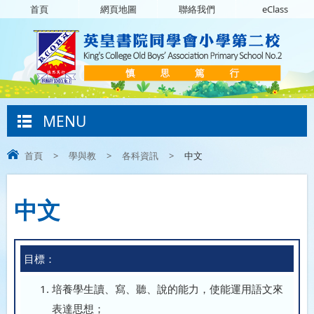
首頁
網頁地圖
聯絡我們
eClass
MENU
首頁
>
學與教
>
各科資訊
>
中文
中文
目標：
培養學生讀、寫、聽、說的能力，使能運用語文來
表達思想；