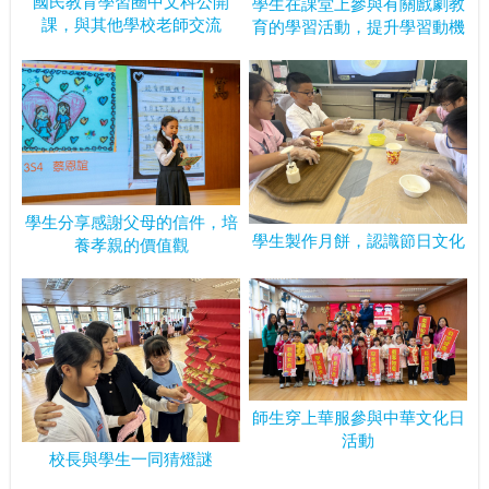
國民教育學習圈中文科公開
學生在課堂上參與有關戲劇教
課，與其他學校老師交流
育的學習活動，提升學習動機
學生分享感謝父母的信件，培
學生製作月餅，認識節日文化
養孝親的價值觀
師生穿上華服參與中華文化日
活動
校長與學生一同猜燈謎