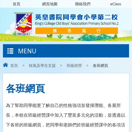
首頁
網頁地圖
聯絡我們
eClass
MENU
首頁
>
校風及學生支援
>
班級經營
>
各班網頁
各班網頁
為了幫助同學能更了解自己的性格強項並發揮潛能、各展所
長，本校在班級經營課中加入了豐富多元化的活動，並透過以
下各班的班級網頁，把同學和老師們於班級經營課中的各項活