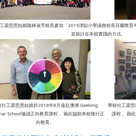
工梁思恩姑娘隨林淑芳校長參加「2019津貼小學議會校長芬蘭教育
並探討在本校實踐的方法。
社工梁思恩姑娘於2018年8月遠赴澳洲 Geelong
學校社工梁思
mar School修讀正向教育課程， 藉此協助本校推行正
課程， 藉
向教育。