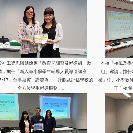
校社工梁思恩姑娘應「教育局訓育及輔導組」邀
本校「校風及學
請，擔任「新入職小學學生輔導人員導引講座
組」邀請，擔任2
16/17」分享嘉賓，講題為：「計劃及評估學校的
禮」中、小學教
全方位學生輔導服務」。
正向校園