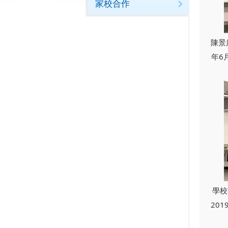
家校合作
陳景
年6
學校
20