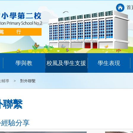
首
學與教
校風及學生支援
學生表現
生輔導
>
對外聯繫
外聯繫
外經驗分享