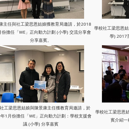
康主任與社工梁思恩姑娘獲教育局邀請，於2018
學校社工梁思恩姑
月份擔任「WE」正向動力計劃 (小學) 交流分享會
學) 20
分享嘉賓。
社工梁思恩姑娘與陳景康主任獲教育局邀請，於
學校社工梁思恩姑
19年1月份擔任「WE」正向動力計劃：學校支援會
賓介紹一
議 (小學) 分享嘉賓