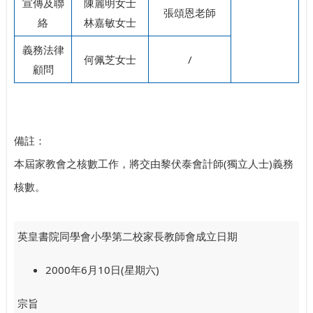
宣傳及聯
陳麗明女士
張頌恩老師
絡
林嘉敏女士
義務法律
何佩芝女士
/
顧問
備註：
本屆家教會之核數工作，將交由黎伏泰會計師(獨立人士)義務
核數。
英皇書院同學會小學第二校家長教師會成立日期
2000年6月10日(星期六)
宗旨