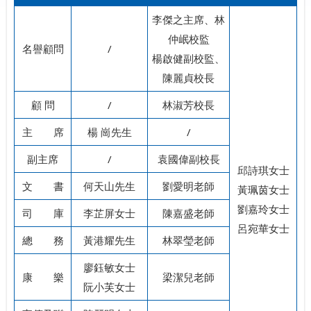
李傑之主席、林
仲岷校監
名譽顧問
/
楊啟健副校監、
陳麗貞校長
顧 問
/
林淑芳校長
主 席
楊 崗先生
/
副主席
/
袁國偉副校長
邱詩琪女士
文 書
何天山先生
劉愛明老師
黃珮茵女士
劉嘉玲女士
司 庫
李芷屏女士
陳嘉盛老師
呂宛華女士
總 務
黃港耀先生
林翠瑩老師
廖鈺敏女士
康 樂
梁潔兒老師
阮小芙女士