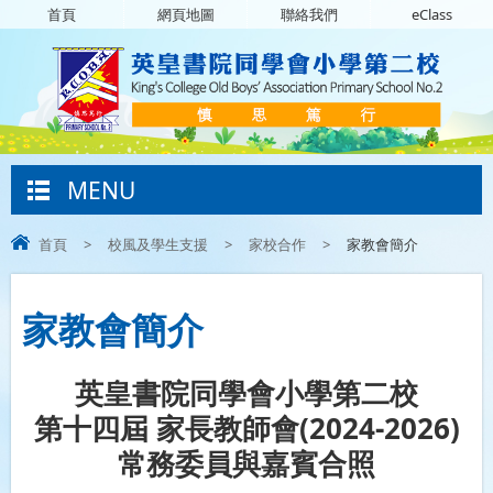
首頁
網頁地圖
聯絡我們
eClass
MENU
首頁
>
校風及學生支援
>
家校合作
>
家教會簡介
家教會簡介
英皇書院同學會小學第二校
第十四屆 家長教師會(2024-2026)
常務委員與嘉賓合照