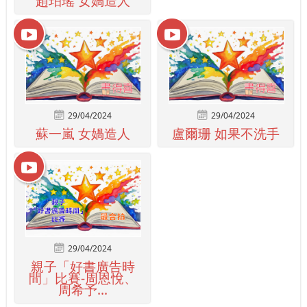
趙珀瑤 女媧造人
29/04/2024
29/04/2024
蘇一嵐 女媧造人
盧爾珊 如果不洗手
29/04/2024
親子「好書廣告時
間」比賽-周恩悅、
周希予...