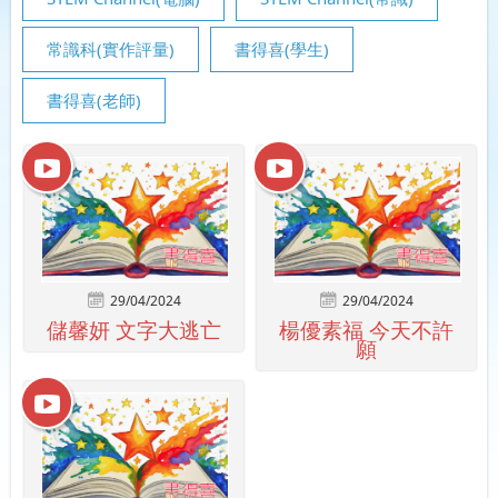
常識科(實作評量)
書得喜(學生)
書得喜(老師)
29/04/2024
29/04/2024
儲馨妍 文字大逃亡
楊優素福 今天不許
願