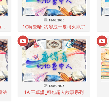
18/08/2025
..
1C吳肇晞_我變成一隻噴火龍了
18/08/2025
魔法
1A 王卓謙_麵包超人故事系列