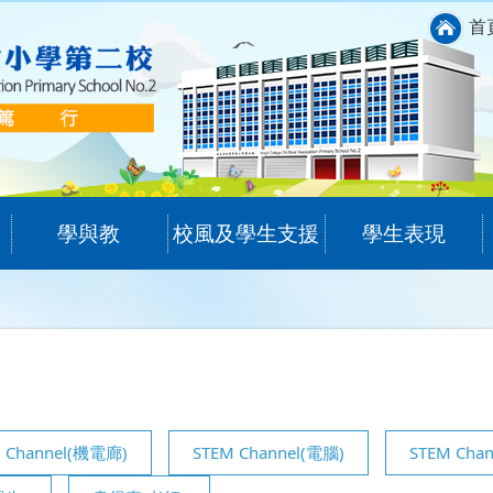
首
學與教
校風及學生支援
學生表現
 Channel(機電廊)
STEM Channel(電腦)
STEM Cha