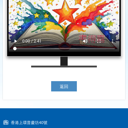
返回
香港上環普慶坊40號