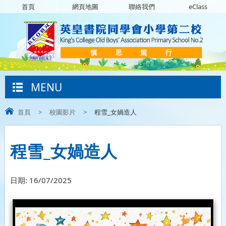
首頁
網頁地圖
聯絡我們
eClass
MENU
首頁
>
校園影片
>
程雪_女媧造人
程雪_女媧造人
日期:
16/07/2025