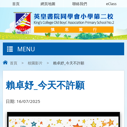
首頁
網頁地圖
聯絡我們
eClass
MENU
首頁
>
校園影片
>
賴卓妤_今天不許願
賴卓妤_今天不許願
日期:
16/07/2025