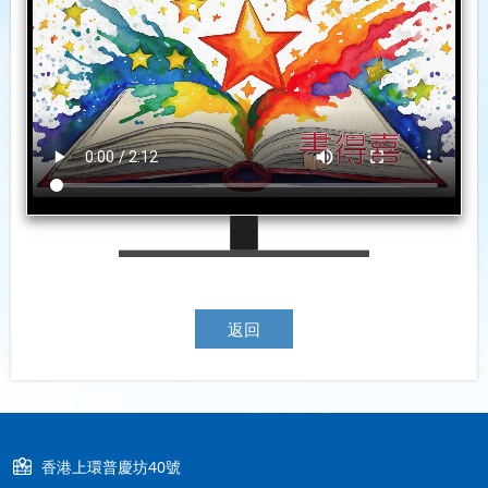
返回
香港上環普慶坊40號