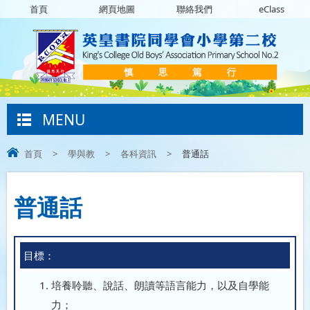
首頁
網頁地圖
聯絡我們
eClass
MENU
首頁
>
學與教
>
各科資訊
>
普通話
普通話
目標：
培養聆聽、說話、朗讀等語言能力，以及自學能
力；