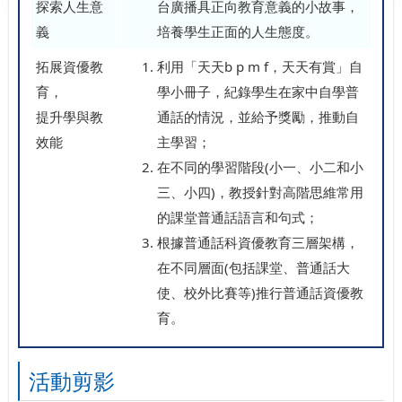
探索人生意
台廣播具正向教育意義的小故事，
義
培養學生正面的人生態度。
拓展資優教
利用「天天b p m f，天天有賞」自
育，
學小冊子，紀錄學生在家中自學普
提升學與教
通話的情況，並給予獎勵，推動自
效能
主學習；
在不同的學習階段(小一、小二和小
三、小四)，教授針對高階思維常用
的課堂普通話語言和句式；
根據普通話科資優教育三層架構，
在不同層面(包括課堂、普通話大
使、校外比賽等)推行普通話資優教
育。
活動剪影