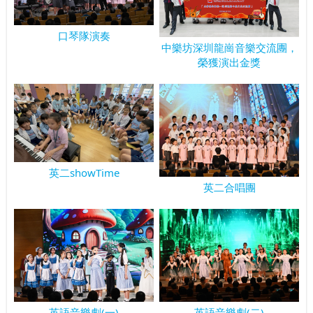
口琴隊演奏
中樂坊深圳龍崗音樂交流團，
榮獲演出金獎
英二showTime
英二合唱團
英語音樂劇(一)
英語音樂劇(二)