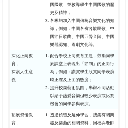
國國歌、並教導學生中國國歌的歷
史及精神；
各級均加入中國傳統音樂文化的知
識，例如：中國各省各族民歌、中
國節日歌曲、中國五聲音階、中國
樂器認知、粵劇文化等。
深化正向教
配合學校正向教育主題，鼓勵同學
育，
於課堂上表現出「節制」的正向行
探索人生意
為，例如：讚賞學生欣賞同學表演
義
時正確及正面的態度；
提升校園藝術氛圍，舉辦不同活動
以給予熱愛音樂但較少表演或比賽
機會的同學參與表演。
拓展資優教
透過預習及延伸學習，搜集有關樂
育，
器及樂曲的相關資料，回校與老師