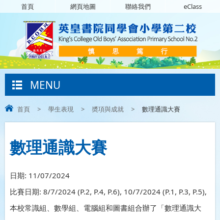
首頁
網頁地圖
聯絡我們
eClass
MENU
首頁
>
學生表現
>
奬項與成就
>
數理通識大賽
數理通識大賽
日期:
11/07/2024
比賽日期: 8/7/2024 (P.2, P.4, P.6), 10/7/2024 (P.1, P.3, P.5),
本校常識組、數學組、電腦組和圖書組合辦了「數理通識大