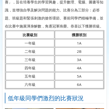
賽」，旨在培養學生的學習興趣，提升數理、電腦、圖書等知
識，並增強自學及解決問題的能力。比賽分為三部分：必答
題、班級題和緊張刺激的搶答環節。賽前同學們積極準備，並
在比賽中施展渾身解數，角逐冠軍殊榮。恭喜以下獲勝班級。
比賽級別
獲勝班別
一年級
1A
二年級
2B
三年級
3A
四年級
4A
五年級
5A
六年級
6A
低年級同學們激烈的比賽狀況