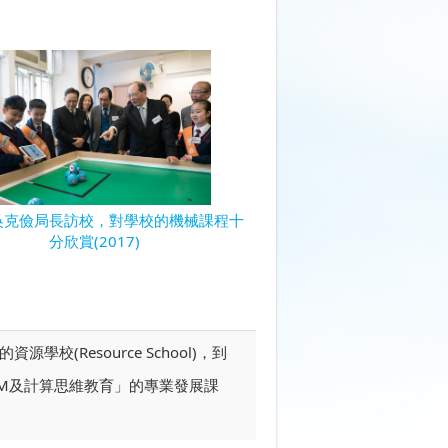
吳克儉局長訪校，對學校的機械課程十
分欣賞(2017)
校(Resource School)，到
M及計算思維教育」的專業發展課