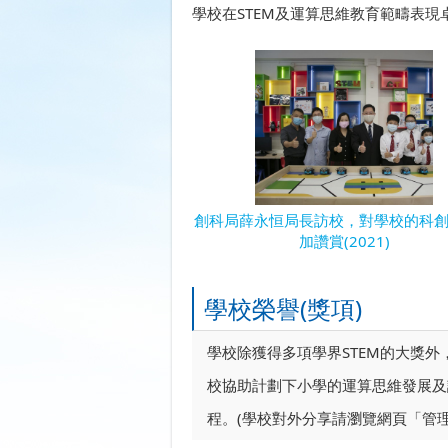
學校在STEM及運算思維教育範疇表
創科局薛永恒局長訪校，對學校的科
加讚賞(2021)
學校榮譽(獎項)
學校除獲得多項學界STEM的大獎外，亦獲
校協助計劃下小學的運算思維發展及
程。(學校對外分享請瀏覽網頁「管