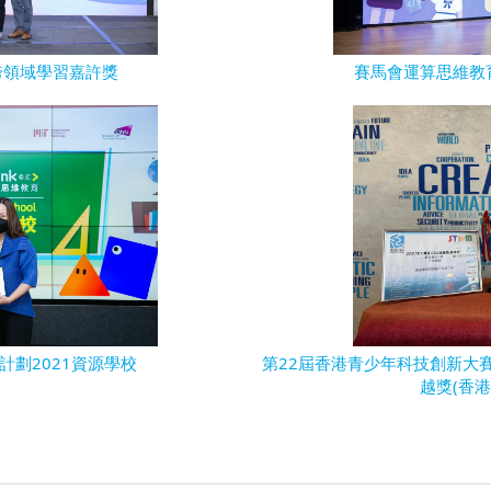
M 跨領域學習嘉許獎
賽馬會運算思維教
計劃2021資源學校
第22屆香港青少年科技創新大賽優
越獎(香港