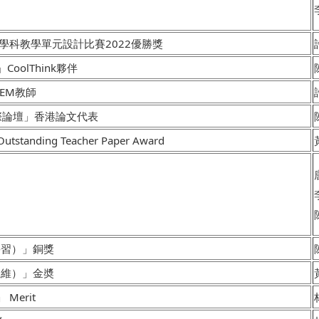
學科教學單元設計比賽2022優勝獎
oolThink夥伴
TEM教師
國際論壇」香港論文代表
ding Teacher Paper Award
學習）」銅獎
思維）」金奬
 Merit