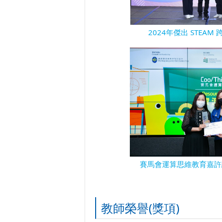
2024年傑出 STEA
賽馬會運算思維教育嘉許
教師榮譽(獎項)